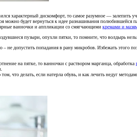
явился характерный дискомфорт, то самое разумное — залепить у
оя можно будет вернуться к идее разнашивания полюбившейся п
лярные ванночки и аппликации со смягчающими
кремами и мазя
здувшиеся пузыри, опухли пятки, то помните, что волдырь нель
о – не допустить попадания в рану микробов. Избежать этого п
лотнение на пятке, то ванночки с раствором марганца, обработка
.
 том, что делать, если натерла обувь, и как лечить недуг мето