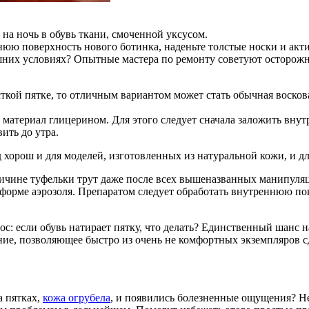
на ночь в обувь ткани, смоченной уксусом.
нюю поверхность нового ботинка, наденьте толстые носки и актив
шних условиях? Опытные мастера по ремонту советуют осторожно
кой пятке, то отличным вариантом может стать обычная воскова
материал глицерином. Для этого следует сначала заложить внутр
ить до утра.
 хорош и для моделей, изготовленных из натуральной кожи, и дл
 причине туфельки трут даже после всех вышеназванных манипул
форме аэрозоля. Препаратом следует обработать внутреннюю пов
ос: если обувь натирает пятку, что делать? Единственный шанс
ние, позволяющее быстро из очень не комфортных экземпляров с
а пятках,
кожа огрубела
, и появились болезненные ощущения? Не