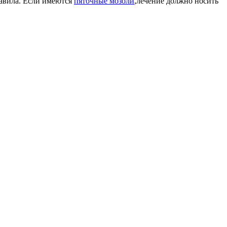
равила. Если имеются
пяточные мозоли
,лечение должно носить