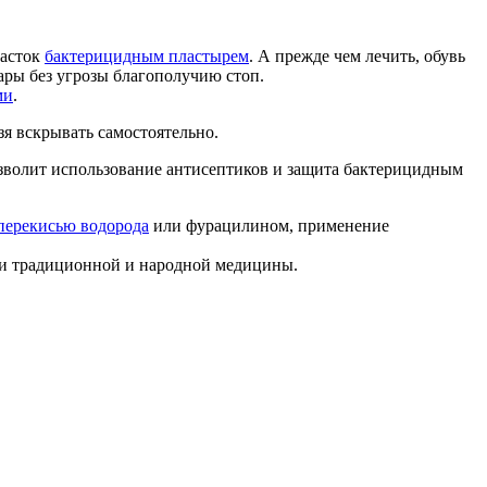
часток
бактерицидным пластырем
. А прежде чем лечить, обувь
ары без угрозы благополучию стоп.
ми
.
зя вскрывать самостоятельно.
озволит использование антисептиков и защита бактерицидным
перекисью водорода
или фурацилином, применение
дами традиционной и народной медицины.