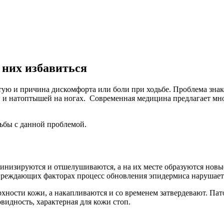
 них избавиться
тую и причина дискомфорта или боли при ходьбе. Проблема знак
ей и натоптышей на ногах. Современная медицина предлагает мн
ьбы с данной проблемой.
тинизируются и отшелушиваются, а на их месте образуются новые
вреждающих факторах процесс обновления эпидермиса нарушает
рхности кожи, а накапливаются и со временем затвердевают. Па
идность, характерная для кожи стоп.