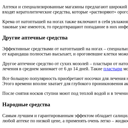
Аптеки и специализированные магазины предлагают широкий а
входят кератолитические средства, которые «растворяют» орого
Крема от натоптышей на ногах также включают в себя увлажня
таковые уже имеются, то предотвращают попадание в них инфе
Другие аптечные средства
Эффективные средствами от натоптышей на ногах – специальны
от карандаша полностью высыхает, и ороговевшие клетки можн
Другое аптечное средство от сухих мозолей – пластыри от нат
лечения в среднем занимает от 6 до 14 дней. Такие
пластыри
мо
Все большую популярность приобретают носочки для лечения на
Этого времени вполне хватает для глубокого проникновения ак
После снятия носков ступни моют под теплой водой и в течен
Народные средства
Самым лучшим и гарантированным эффектом обладает салицилов
любой аптеке по низкой цене, а применять очень легко – жидк