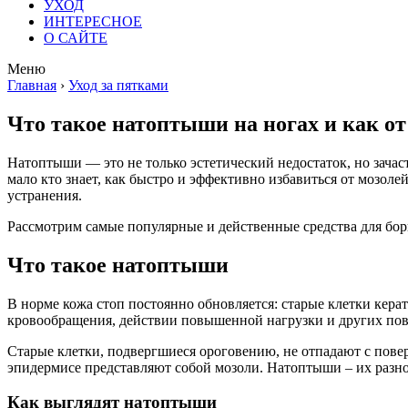
УХОД
ИНТЕРЕСНОЕ
О САЙТЕ
Меню
Главная
›
Уход за пятками
Что такое натоптыши на ногах и как от
Натоптыши — это не только эстетический недостаток, но зачас
мало кто знает, как быстро и эффективно избавиться от мозол
устранения.
Рассмотрим самые популярные и действенные средства для бор
Что такое натоптыши
В норме кожа стоп постоянно обновляется: старые клетки кера
кровообращения, действии повышенной нагрузки и других по
Старые клетки, подвергшиеся ороговению, не отпадают с пове
эпидермисе представляют собой мозоли. Натоптыши – их разнов
Как выглядят натоптыши