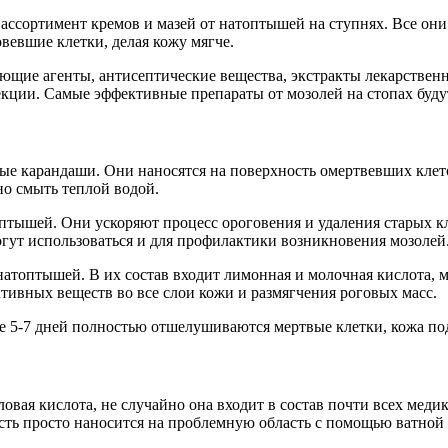
ссортимент кремов и мазей от натоптышей на ступнях. Все они
вевшие клетки, делая кожу мягче.
ющие агенты, антисептические вещества, экстракты лекарствен
кции. Самые эффективные препараты от мозолей на стопах буду
е карандаши. Они наносятся на поверхность омертвевших клето
о смыть теплой водой.
оптышей. Они ускоряют процесс ороговения и удаления старых к
гут использоваться и для профилактики возникновения мозолей
топтышей. В их состав входит лимонная и молочная кислота, мас
тивных веществ во все слои кожи и размягчения роговых масс.
ие 5-7 дней полностью отшелушиваются мертвые клетки, кожа по
ая кислота, не случайно она входит в состав почти всех медик
ость просто наносится на проблемную область с помощью ватной п