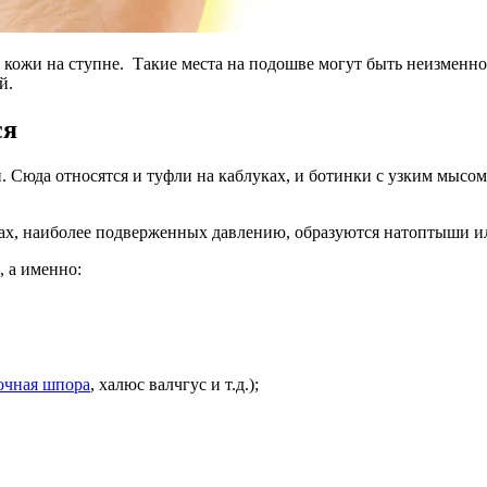
 кожи на ступне. Такие места на подошве могут быть неизменно
й.
ся
Сюда относятся и туфли на каблуках, и ботинки с узким мысом,
тках, наиболее подверженных давлению, образуются натоптыши и
 а именно:
очная шпора
, халюс валчгус и т.д.);